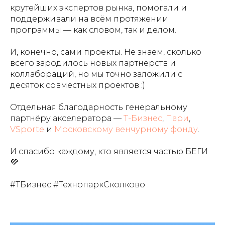
крутейших экспертов рынка, помогали и
поддерживали на всём протяжении
программы — как словом, так и делом.
И, конечно, сами проекты. Не знаем, сколько
всего зародилось новых партнёрств и
коллабораций, но мы точно заложили с
десяток совместных проектов :)
Отдельная благодарность генеральному
партнёру акселератора —
Т-Бизнес
,
Пари
,
VSporte
и
Московскому венчурному фонду
.
И спасибо каждому, кто является частью БЕГИ
💜
#ТБизнес #ТехнопаркСколково